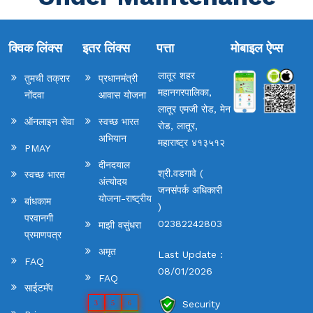
क्विक लिंक्स
इतर लिंक्स
पत्ता
मोबाइल ऐप्स
लातूर शहर
तुमची तक्रार
प्रधानमंत्री
महानगरपालिका,
नोंदवा
आवास योजना
लातूर एमजी रोड, मेन
ऑनलाइन सेवा
स्वच्छ भारत
रोड, लातूर,
अभियान
महाराष्ट्र ४१३५१२
PMAY
दीनदयाल
श्री.वडगावे (
स्वच्छ भारत
अंत्योदय
जनसंपर्क अधिकारी
योजना-राष्ट्रीय
बांधकाम
)
परवानगी
02382242803
माझी वसुंधरा
प्रमाणपत्र
अमृत
Last Update :
FAQ
08/01/2026
FAQ
साईटमॅप
Security
3
5
6