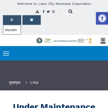
Welcome to Latur City Municipal Corporation
Open
Marathi
CRM
मुख्यपृष्ठ
CRM
Under Maintenance